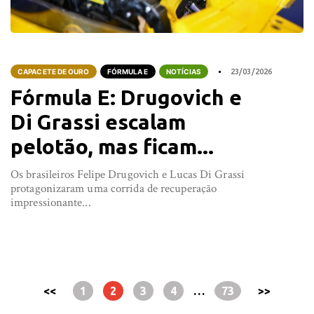
CAPACETE DE OURO
FÓRMULA E
NOTÍCIAS
23/03/2026
Fórmula E: Drugovich e
Di Grassi escalam
pelotão, mas ficam...
Os brasileiros Felipe Drugovich e Lucas Di Grassi
protagonizaram uma corrida de recuperação
impressionante...
<<
1
2
3
4
…
73
>>