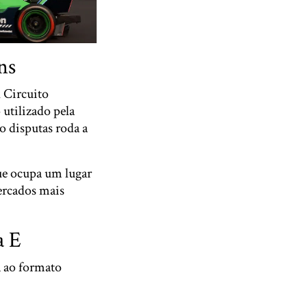
ns
 Circuito
utilizado pela
o disputas roda a
que ocupa um lugar
mercados mais
a E
a ao formato