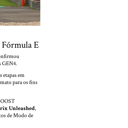
a Fórmula E
confirmou
os GEN4.
s etapas em
mato para os fins
T BOOST
rix Unleashed
,
tos de Modo de