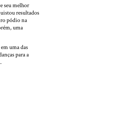
ve seu melhor
quistou resultados
ro pódio na
Porém, uma
T em uma das
danças para a
.