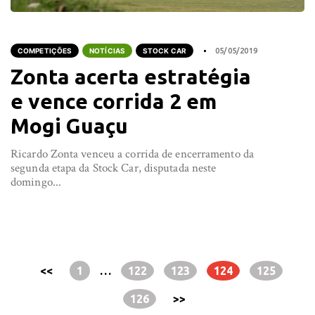
COMPETIÇÕES
NOTÍCIAS
STOCK CAR
05/05/2019
Zonta acerta estratégia
e vence corrida 2 em
Mogi Guaçu
Ricardo Zonta venceu a corrida de encerramento da
segunda etapa da Stock Car, disputada neste
domingo...
<<
1
…
122
123
124
125
126
>>