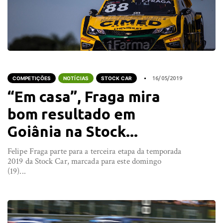
COMPETIÇÕES
NOTÍCIAS
STOCK CAR
16/05/2019
“Em casa”, Fraga mira
bom resultado em
Goiânia na Stock...
Felipe Fraga parte para a terceira etapa da temporada
2019 da Stock Car, marcada para este domingo
(19)...