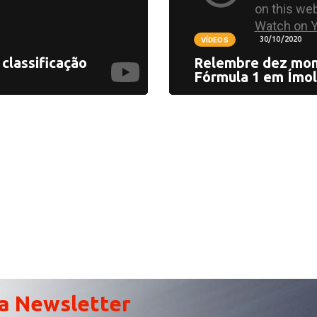
30/10/2020
VÍDEOS
classificação
Relembre dez mom
Fórmula 1 em Ímo
a Newsletter