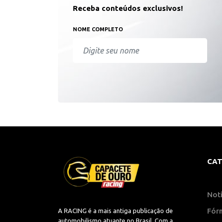
Receba conteúdos exclusivos!
NOME COMPLETO
CAT
Notí
Fór
A RACING é a mais antiga publicação de
automobilismo atuante no Brasil. Com a