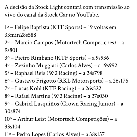
A decisão da Stock Light contará com transmissão ao
vivo do canal da Stock Car no YouTube.
1º – Felipe Baptista (KTF Sports) – 19 voltas em
33min28s588
2º – Marcio Campos (Motortech Competições) – a
9s801
3º – Pietro Rimbano (KTF Sports) – a 9s936
4º – Zezinho Muggiati (Carlos Alves) – a 19s992
5ª – Raphael Reis (W2 Racing) – a 24s798
6º – Gustavo Frigotto (RKL Motorsports) – a 26s176
7º – Lucas Kohl (KTF Racing) – a 26s522
8º – Rafael Martins (W2 Racing) – a 27s030
9º – Gabriel Lusquiños (Crown Racing Junior) – a
30s874
10º – Arthur Leist (Motortech Competições) – a
33s104
11º – Pedro Lopes (Carlos Alves) – a 38s157