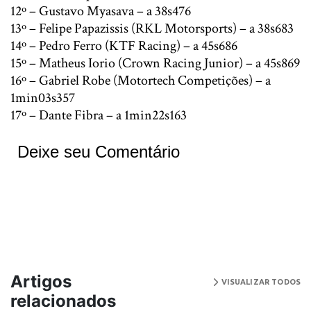
12º – Gustavo Myasava – a 38s476
13º – Felipe Papazissis (RKL Motorsports) – a 38s683
14º – Pedro Ferro (KTF Racing) – a 45s686
15º – Matheus Iorio (Crown Racing Junior) – a 45s869
16º – Gabriel Robe (Motortech Competições) – a
1min03s357
17º – Dante Fibra – a 1min22s163
Deixe seu Comentário
Artigos
VISUALIZAR TODOS
relacionados