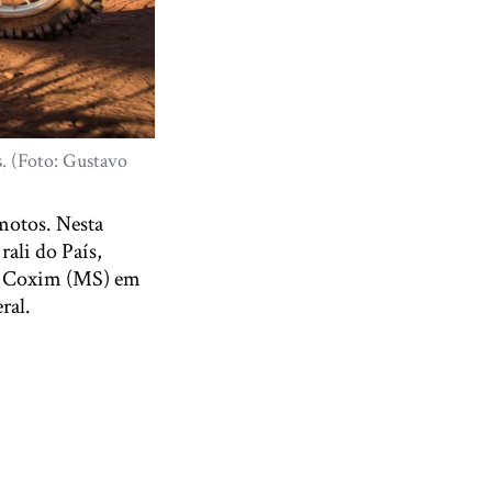
s. (Foto: Gustavo
motos. Nesta
rali do País,
 e Coxim (MS) em
ral.