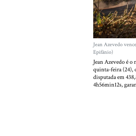
Jean Azevedo venceu
Epifânio)
Jean Azevedo é o 
quinta-feira (24),
disputada em 438,
4h56min12s, garant