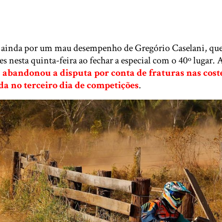
 ainda por um mau desempenho de Gregório Caselani, que
es nesta quinta-feira ao fechar a especial com o 40º lugar. 
abandonou a disputa por conta de fraturas nas coste
a no terceiro dia de competições
.