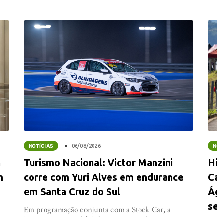
NOTÍCIAS
06/08/2026
N
a
Turismo Nacional: Victor Manzini
Hi
m
corre com Yuri Alves em endurance
C
em Santa Cruz do Sul
Á
s
Em programação conjunta com a Stock Car, a