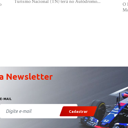
Turismo Nacional (TN) terá no Autódromo...
o
O 
Mo
a Newsletter
E-MAIL
Cadastrar