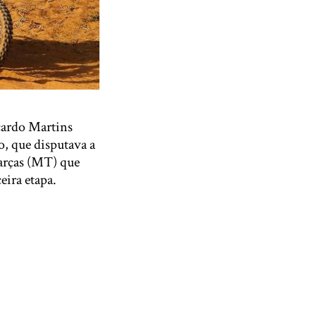
cardo Martins
o, que disputava a
arças (MT) que
eira etapa.