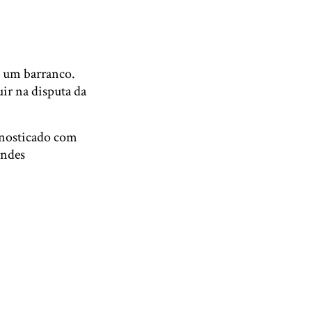
a um barranco.
ir na disputa da
agnosticado com
andes