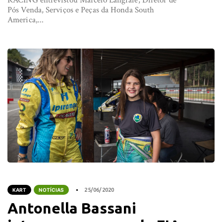
RACING entrevistou Marcelo Langrafe, Diretor de
Pós Venda, Serviços e Peças da Honda South
America,...
KART
NOTÍCIAS
25/06/2020
Antonella Bassani