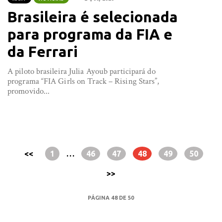
Brasileira é selecionada
para programa da FIA e
da Ferrari
A piloto brasileira Julia Ayoub participará do
programa “FIA Girls on Track – Rising Stars”,
promovido...
<<
1
…
46
47
48
49
50
>>
PÁGINA 48 DE 50