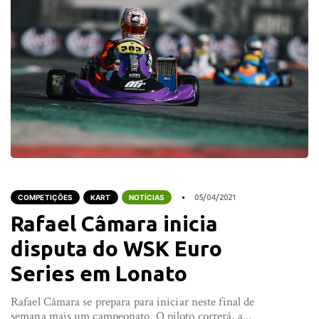
COMPETIÇÕES
KART
NOTÍCIAS
05/04/2021
Rafael Câmara inicia
disputa do WSK Euro
Series em Lonato
Rafael Câmara se prepara para iniciar neste final de
semana mais um campeonato. O piloto correrá, a...