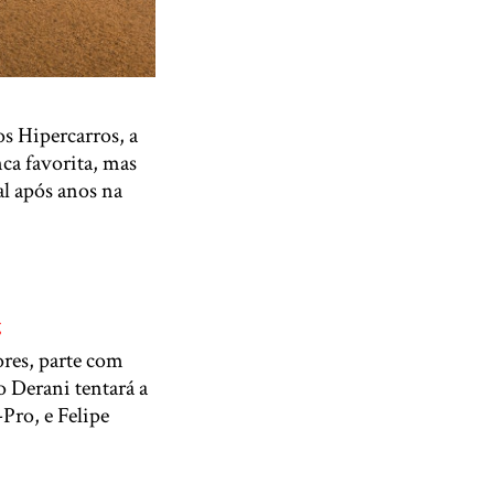
os Hipercarros, a
ca favorita, mas
al após anos na
g
ores, parte com
 Derani tentará a
Pro, e Felipe