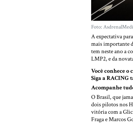
Foto: AsdrenalMed
A expectativa para
mais importante d
tem neste ano a co
LMP2, e da novata
Você conhece o
Siga a RACING
Acompanhe tudo 
O Brasil, que jama
dois pilotos nos 
vitória com a Gli
Fraga e Marcos Go