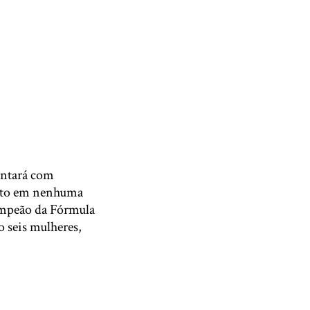
ontará com
visto em nenhuma
ampeão da Fórmula
o seis mulheres,