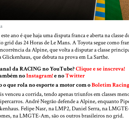
ia
 este ano é que haja uma disputa franca e aberta na classe d
o grid das 24 Horas de Le Mans. A Toyota segue como fran
ncorrência da Alpine, que volta a disputar a classe princip
 Glickenhaus, que debuta na prova em La Sarthe.
 canal da RACING no YouTube?
Clique e se inscreva!
 também no
Instagram!
e no
Twitter
o que rola no esporte a motor com o
Boletim Racin
is venceu a corrida, tendo apenas triunfos em classes men
Hipercarros. André Negrão defende a Alpine, enquanto Pipo
ckenhaus. Felipe Nasr, na LMP2, Daniel Serra, na LMGTE-
mes, na LMGTE-Am, são os outros brasileiros no grid.