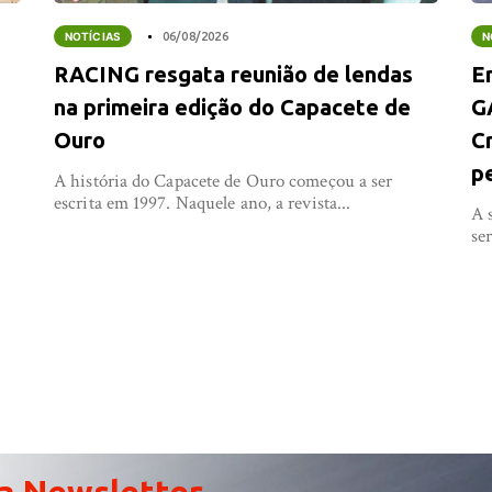
NOTÍCIAS
06/08/2026
N
RACING resgata reunião de lendas
E
na primeira edição do Capacete de
G
Ouro
C
p
A história do Capacete de Ouro começou a ser
escrita em 1997. Naquele ano, a revista...
e
A 
se