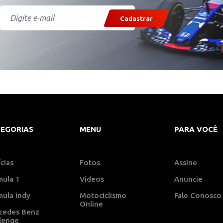
Cadastrar
EGORIAS
MENU
PARA VOCÊ
cias
Fotos
Assine
mula 1
Vídeos
Anuncie
mula indy
Motociclismo
Fale Conosco
Online
cedes Benz
llenge