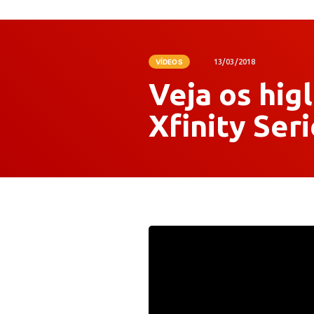
VÍDEOS
13/03/2018
Veja os hig
Xfinity Ser