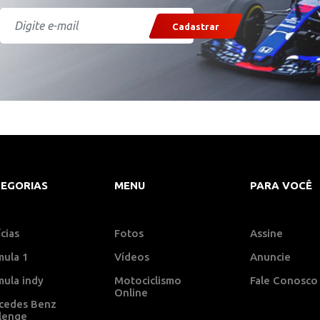
Cadastrar
EGORIAS
MENU
PARA VOCÊ
cias
Fotos
Assine
mula 1
Vídeos
Anuncie
mula indy
Motociclismo
Fale Conosco
Online
cedes Benz
llenge