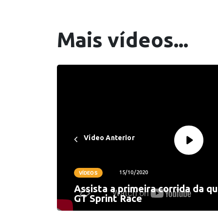
Mais vídeos...
Vídeo Anterior
15/10/2020
VÍDEOS
Assista a primeira corrida da q
GT Sprint Race