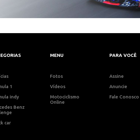
EGORIAS
MENU
PARA VOCÊ
cias
Fotos
Assine
mula 1
Vídeos
Anuncie
mula indy
Motociclismo
Fale Conosco
Online
cedes Benz
llenge
k car