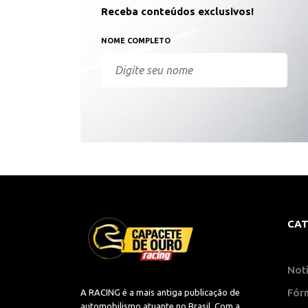
Receba conteúdos exclusivos!
NOME COMPLETO
CAT
Notí
Fór
A RACING é a mais antiga publicação de
automobilismo atuante no Brasil. Com a