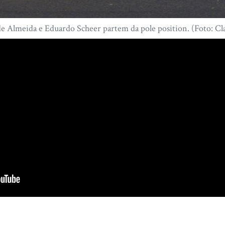
e Almeida e Eduardo Scheer partem da pole position. (Foto: Cl