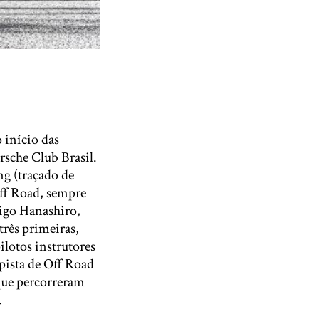
 início das
rsche Club Brasil.
ng (traçado de
Off Road, sempre
rigo Hanashiro,
rês primeiras,
ilotos instrutores
ista de Off Road
que percorreram
.