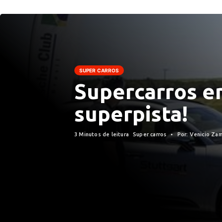
SUPER CARROS
Supercarros 
superpista!
3 Minutos de leitura
Super carros
Por: Venicio Zam