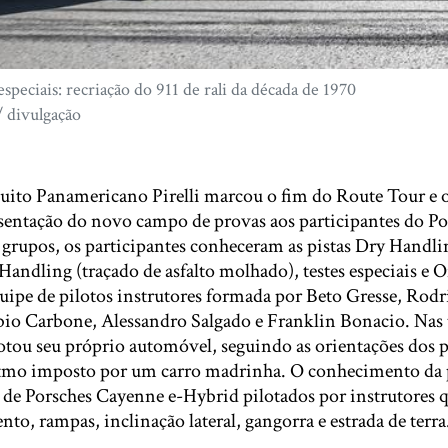
 especiais: recriação do 911 de rali da década de 1970
/ divulgação
uito Panamericano Pirelli marcou o fim do Route Tour e o
esentação do novo campo de provas aos participantes do Po
 grupos, os participantes conheceram as pistas Dry Handli
 Handling (traçado de asfalto molhado), testes especiais e 
quipe de pilotos instrutores formada por Beto Gresse, Rod
bio Carbone, Alessandro Salgado e Franklin Bonacio. Nas t
otou seu próprio automóvel, seguindo as orientações dos p
tmo imposto por um carro madrinha. O conhecimento da p
 de Porsches Cayenne e-Hybrid pilotados por instrutores 
nto, rampas, inclinação lateral, gangorra e estrada de terra