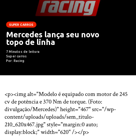
SUPER CARROS
Mercedes lança seu novo
topo de linha
7 Minutos de leitura
Super carros
Por: Racing
<p><img alt="Modelo é equipado com motor de 245
cv de potência e 370 Nm de torque. (Foto:
divulgação/Mercedes)" height="467" src="/wp-
content/uploads/uploads/sem_titulo-
210_620x467.jpg" style="margin:0 auto;
display:block;" width="620" /></p>