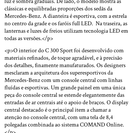
luz e sombra graduais. De lado, o modelo mostra as
clássicas e equilibradas proporções dos sedãs da
Mercedes-Benz. A dianteira é esportiva, com a estrela
no centro da grade e os faróis full LED. Na traseira, as
lanternas e luzes de freios utilizam tecnologia LED em
todas as versões.</p>
<p>O interior do C 300 Sport foi desenvolvido com
materiais refinados, de toque agradável, e à precisão
dos detalhes, finamente manufaturados. Os designers
mesclaram a arquitetura dos superesportivos da
Mercedes-Benz com um console central com linhas
fluídas e esportivas. Um grande painel em uma única
peça do console central se estende elegantemente das
entradas de ar centrais até o apoio de braços. O display
central destacado é o principal item a chamar a
atenção no console central, com uma tela de 8,4
polegadas combinada ao sistema COMAND Online.
</p>