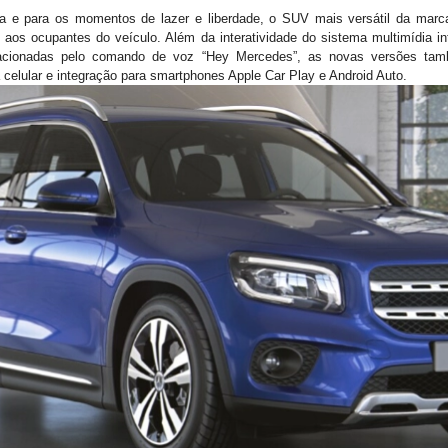
lia e para os momentos de lazer e liberdade, o SUV mais versátil da mar
to aos ocupantes do veículo. Além da interatividade do sistema multimídia 
’, acionadas pelo comando de voz “Hey Mercedes”, as novas versões ta
a celular e integração para smartphones Apple Car Play e Android Auto.