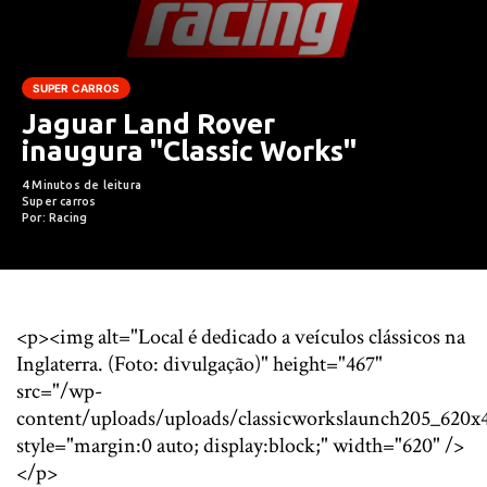
SUPER CARROS
Jaguar Land Rover
inaugura "Classic Works"
4 Minutos de leitura
Super carros
Por: Racing
<p><img alt="Local é dedicado a veículos clássicos na
Inglaterra. (Foto: divulgação)" height="467"
src="/wp-
content/uploads/uploads/classicworkslaunch205_620x4
style="margin:0 auto; display:block;" width="620" />
</p>