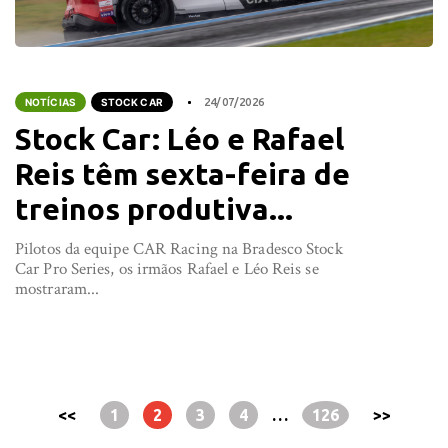
NOTÍCIAS
STOCK CAR
24/07/2026
Stock Car: Léo e Rafael
Reis têm sexta-feira de
treinos produtiva...
Pilotos da equipe CAR Racing na Bradesco Stock
Car Pro Series, os irmãos Rafael e Léo Reis se
mostraram...
<<
1
2
3
4
…
126
>>