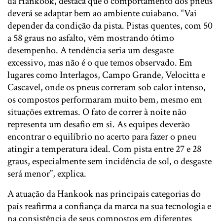
da Hankook, destaca que o comportamento dos pneus
deverá se adaptar bem ao ambiente cuiabano. “Vai
depender da condição da pista. Pistas quentes, com 50
a 58 graus no asfalto, vêm mostrando ótimo
desempenho. A tendência seria um desgaste
excessivo, mas não é o que temos observado. Em
lugares como Interlagos, Campo Grande, Velocitta e
Cascavel, onde os pneus correram sob calor intenso,
os compostos performaram muito bem, mesmo em
situações extremas. O fato de correr à noite não
representa um desafio em si. As equipes deverão
encontrar o equilíbrio no acerto para fazer o pneu
atingir a temperatura ideal. Com pista entre 27 e 28
graus, especialmente sem incidência de sol, o desgaste
será menor”, explica.
A atuação da Hankook nas principais categorias do
país reafirma a confiança da marca na sua tecnologia e
na consistência de seus compostos em diferentes