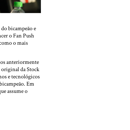
r do bicampeão e
encer o Fan Push
s como o mais
dos anteriormente
o original da Stock
mos e tecnológicos
o bicampeão. Em
que assume o