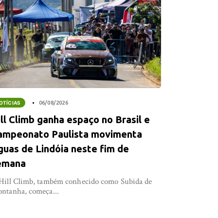
OTÍCIAS
06/08/2026
ll Climb ganha espaço no Brasil e
ampeonato Paulista movimenta
guas de Lindóia neste fim de
emana
Hill Climb, também conhecido como Subida de
ntanha, começa...