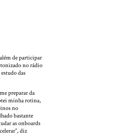
 além de participar
ntonizado no rádio
 estudo das
me preparar da
ptei minha rotina,
einos no
lhado bastante
tudar as onboards
elerar”, diz