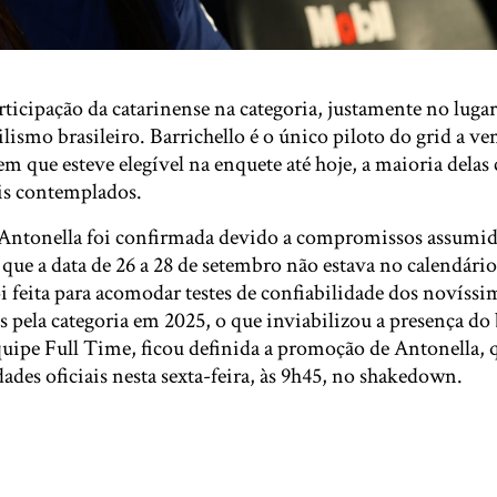
rticipação da catarinense na categoria, justamente no luga
ismo brasileiro. Barrichello é o único piloto do grid a v
em que esteve elegível na enquete até hoje, a maioria dela
eis contemplados.
 Antonella foi confirmada devido a compromissos assumi
á que a data de 26 a 28 de setembro não estava no calendári
oi feita para acomodar testes de confiabilidade dos novíssi
 pela categoria em 2025, o que inviabilizou a presença d
uipe Full Time, ficou definida a promoção de Antonella, 
dades oficiais nesta sexta-feira, às 9h45, no shakedown.