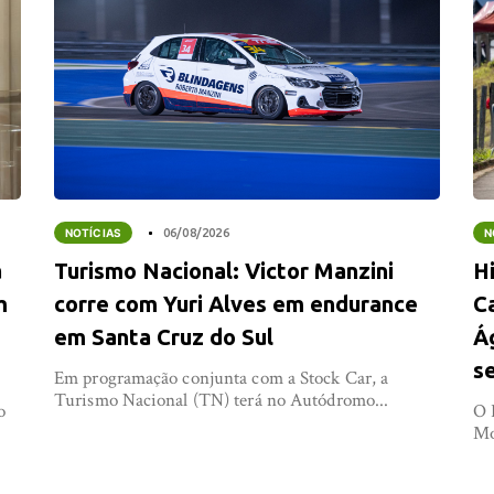
NOTÍCIAS
06/08/2026
N
a
Turismo Nacional: Victor Manzini
Hi
m
corre com Yuri Alves em endurance
C
em Santa Cruz do Sul
Á
s
Em programação conjunta com a Stock Car, a
Turismo Nacional (TN) terá no Autódromo...
o
O 
Mo