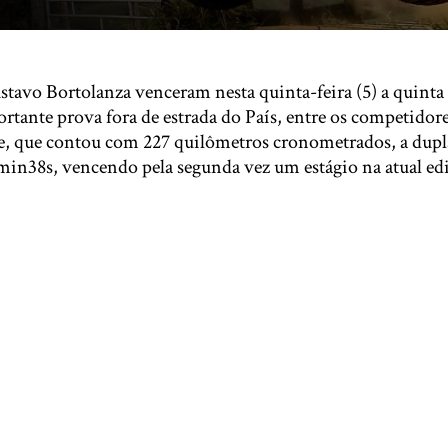
tavo Bortolanza venceram nesta quinta-feira (5) a quinta 
ortante prova fora de estrada do País, entre os competido
rde, que contou com 227 quilômetros cronometrados, a dup
in38s, vencendo pela segunda vez um estágio na atual ed