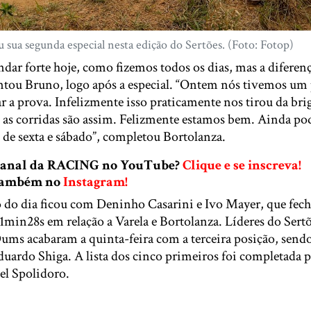
 sua segunda especial nesta edição do Sertões. (Foto: Fotop)
dar forte hoje, como fizemos todos os dias, mas a diferen
ntou Bruno, logo após a especial. “Ontem nós tivemos um
 a prova. Infelizmente isso praticamente nos tirou da brig
as as corridas são assim. Felizmente estamos bem. Ainda 
s de sexta e sábado”, completou Bortolanza.
 canal da RACING no YouTube?
Clique e se inscreva!
 também no
Instagram!
 do dia ficou com Deninho Casarini e Ivo Mayer, que fec
1min28s em relação a Varela e Bortolanza. Líderes do Sert
ums acabaram a quinta-feira com a terceira posição, send
Eduardo Shiga. A lista dos cinco primeiros foi completada
el Spolidoro.