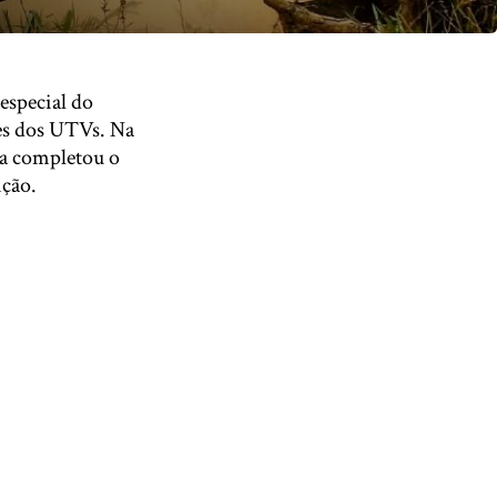
especial do
res dos UTVs. Na
la completou o
ição.