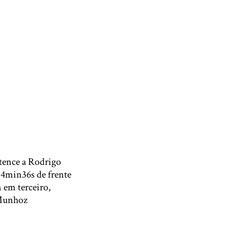
rtence a Rodrigo
4min36s de frente
 em terceiro,
 Munhoz