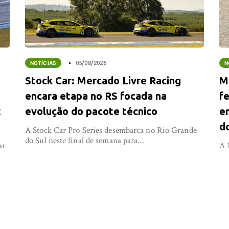
NOTÍCIAS
05/08/2026
N
Stock Car: Mercado Livre Racing
M
encara etapa no RS focada na
f
t
evolução do pacote técnico
e
d
A Stock Car Pro Series desembarca no Rio Grande
do Sul neste final de semana para...
ar
A 