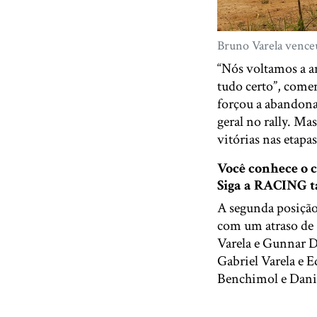
Bruno Varela venceu
“Nós voltamos a an
tudo certo”, come
forçou a abandonar
geral no rally. M
vitórias nas etapa
Você conhece o
Siga a RACING
A segunda posição
com um atraso de 
Varela e Gunnar D
Gabriel Varela e 
Benchimol e Dani