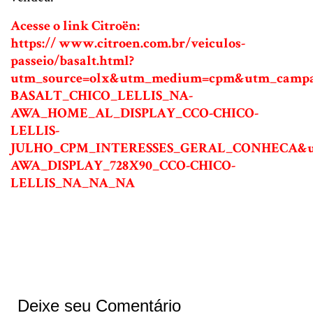
Acesse o link Citroën:
h
ttps://
www.citroen.com.br/veiculos-
passeio/basalt.html?
utm_source=olx&utm_medium=cpm&utm_campa
BASALT_CHICO_LELLIS_NA-
AWA_HOME_AL_DISPLAY_CCO-CHICO-
LELLIS-
JULHO_CPM_INTERESSES_GERAL_CONHECA&ut
AWA_DISPLAY_728X90_CCO-CHICO-
LELLIS_NA_NA_NA
Deixe seu Comentário