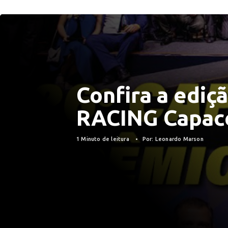
Confira a ediç
RACING Capac
1 Minuto de leitura
Por: Leonardo Marson