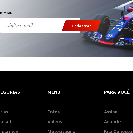
E-MAIL
Cadastrar
EGORIAS
MENU
PARA VOCÊ
cias
Fotos
Assine
mula 1
Vídeos
Anuncie
mula indy
Motociclismo
Fale Conosco