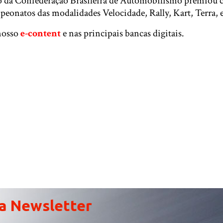
 da Confederação Brasileira de Automobilismo premiou c
eonatos das modalidades Velocidade, Rally, Kart, Terra, 
nosso
e-content
e nas principais bancas digitais.
a Newsletter