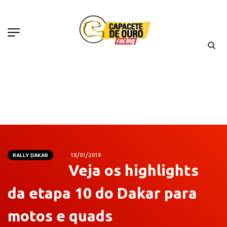
RALLY DAKAR
18/01/2019
Veja os highlights
da etapa 10 do Dakar para
motos e quads