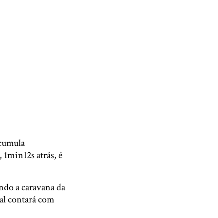
acumula
1min12s atrás, é
ando a caravana da
tal contará com