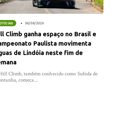
OTÍCIAS
06/08/2026
ll Climb ganha espaço no Brasil e
ampeonato Paulista movimenta
guas de Lindóia neste fim de
emana
Hill Climb, também conhecido como Subida de
ntanha, começa...