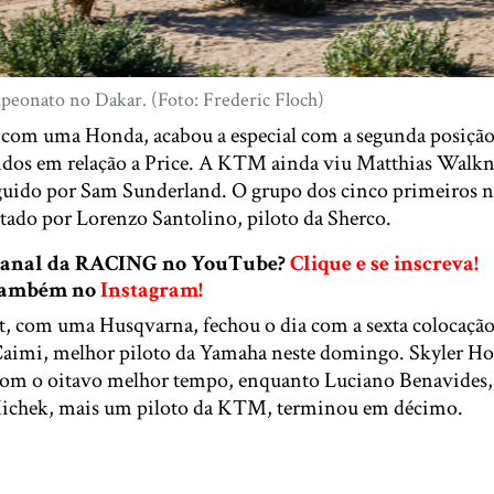
mpeonato no Dakar. (Foto: Frederic Floch)
com uma Honda, acabou a especial com a segunda posição
ndos em relação a Price. A KTM ainda viu Matthias Walk
eguido por Sam Sunderland. O grupo dos cinco primeiros 
etado por Lorenzo Santolino, piloto da Sherco.
 canal da RACING no YouTube?
Clique e se inscreva!
 também no
Instagram!
it, com uma Husqvarna, fechou o dia com a sexta colocaçã
 Caimi, melhor piloto da Yamaha neste domingo. Skyler 
m o oitavo melhor tempo, enquanto Luciano Benavides, 
ichek, mais um piloto da KTM, terminou em décimo.