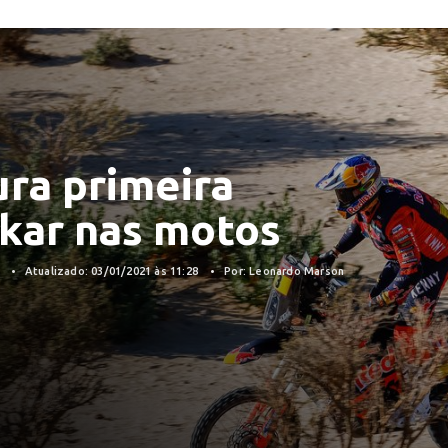
ura primeira
akar nas motos
1
Atualizado: 03/01/2021 às 11:28
Por: Leonardo Marson