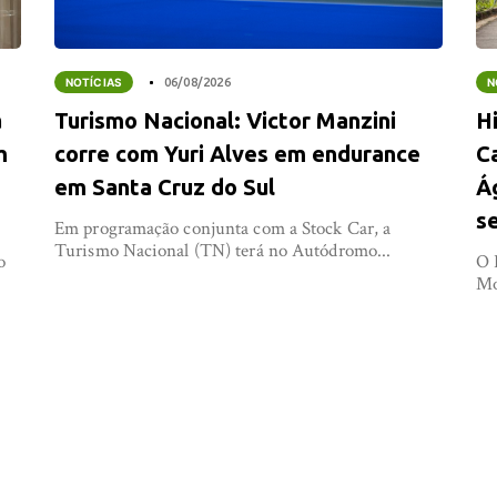
NOTÍCIAS
06/08/2026
N
a
Turismo Nacional: Victor Manzini
Hi
m
corre com Yuri Alves em endurance
C
em Santa Cruz do Sul
Á
s
Em programação conjunta com a Stock Car, a
Turismo Nacional (TN) terá no Autódromo...
o
O 
Mo