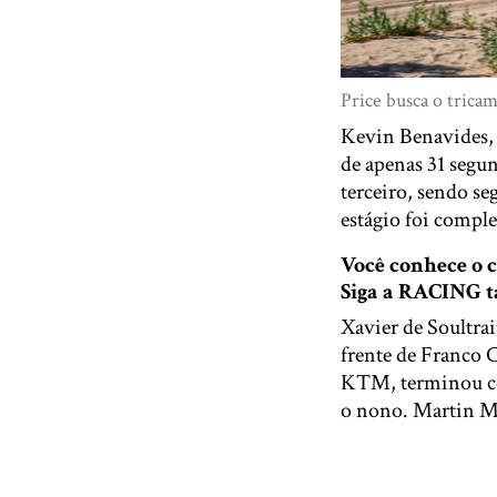
Price busca o trica
Kevin Benavides, 
de apenas 31 segu
terceiro, sendo s
estágio foi compl
Você conhece o
Siga a RACING
Xavier de Soultra
frente de Franco
KTM, terminou co
o nono. Martin M