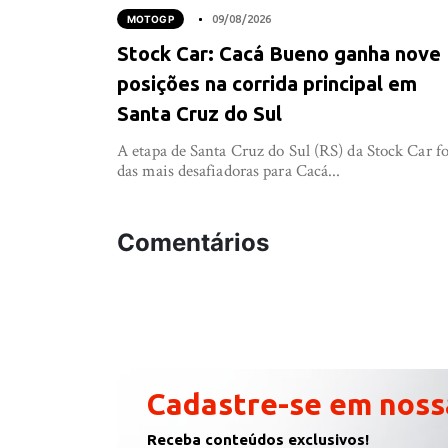
MOTOGP
09/08/2026
Stock Car: Cacá Bueno ganha nove
posições na corrida principal em
Santa Cruz do Sul
A etapa de Santa Cruz do Sul (RS) da Stock Car fo
das mais desafiadoras para Cacá...
Comentários
Cadastre-se em noss
Receba conteúdos exclusivos!