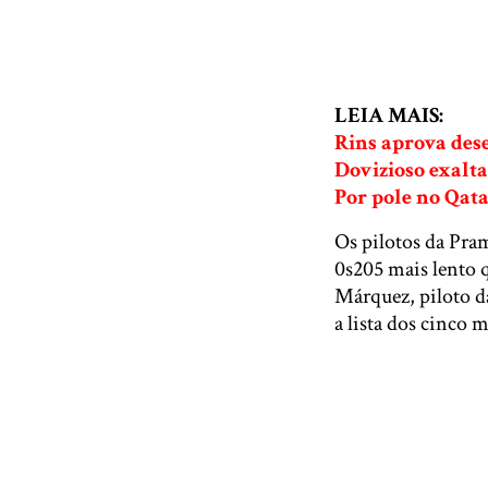
LEIA MAIS:
Rins aprova des
Dovizioso exalt
Por pole no Qat
Os pilotos da Pram
0s205 mais lento q
Márquez, piloto d
a lista dos cinco 