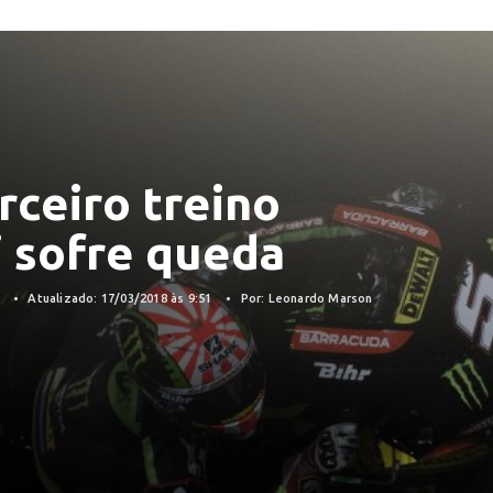
rceiro treino
i sofre queda
8
Atualizado: 17/03/2018 às 9:51
Por: Leonardo Marson