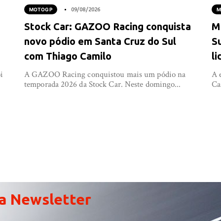
MOTOGP
09/08/2026
M
Stock Car: GAZOO Racing conquista
M
novo pódio em Santa Cruz do Sul
S
com Thiago Camilo
l
i
A GAZOO Racing conquistou mais um pódio na
A 
temporada 2026 da Stock Car. Neste domingo...
Ca
a Newsletter