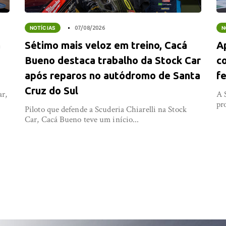
NOTÍCIAS
07/08/2026
N
a
Sétimo mais veloz em treino, Cacá
A
Bueno destaca trabalho da Stock Car
co
após reparos no autódromo de Santa
fe
Cruz do Sul
ar,
A 
pr
Piloto que defende a Scuderia Chiarelli na Stock
Car, Cacá Bueno teve um início...