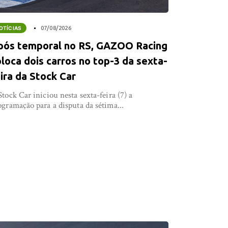
OTÍCIAS
07/08/2026
pós temporal no RS, GAZOO Racing
loca dois carros no top-3 da sexta-
ira da Stock Car
Stock Car iniciou nesta sexta-feira (7) a
ogramação para a disputa da sétima...