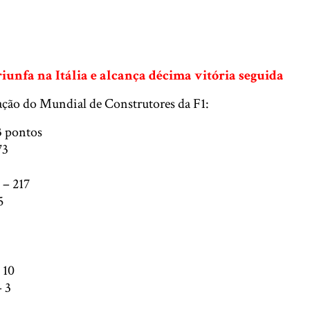
riunfa na Itália e alcança décima vitória seguida
cação do Mundial de Construtores da F1:
3 pontos
73
 – 217
5
 10
– 3