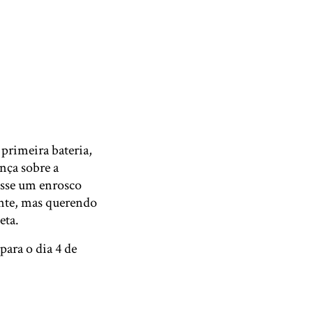
primeira bateria,
nça sobre a
osse um enrosco
ente, mas querendo
eta.
ara o dia 4 de