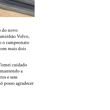
to do novo
caminhão Volvo,
do o campeonato
com mais dois
. Tomei cuidado
e mantendo a
rros e sem
só posso agradecer