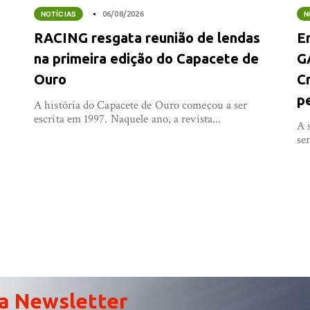
NOTÍCIAS
06/08/2026
N
RACING resgata reunião de lendas
E
na primeira edição do Capacete de
G
Ouro
C
p
A história do Capacete de Ouro começou a ser
escrita em 1997. Naquele ano, a revista...
e
A 
se
a Newsletter