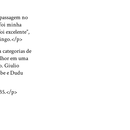
rapassagem no
 foi minha
oi excelente”,
mingo.</p>
m categorias de
elhor em uma
o. Giulio
obe e Dudu
h35.</p>