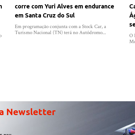
m
corre com Yuri Alves em endurance
C
em Santa Cruz do Sul
Á
s
Em programação conjunta com a Stock Car, a
Turismo Nacional (TN) terá no Autódromo...
o
O 
Mo
a Newsletter