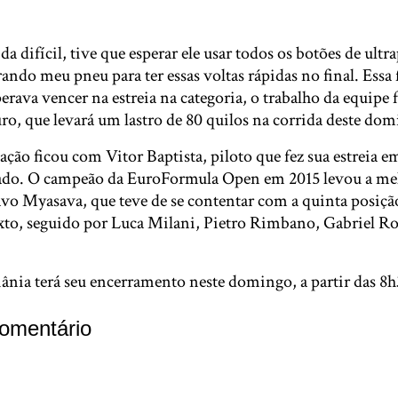
a difícil, tive que esperar ele usar todos os botões de ult
ando meu pneu para ter essas voltas rápidas no final. Essa
perava vencer na estreia na categoria, o trabalho da equipe f
, que levará um lastro de 80 quilos na corrida deste do
ção ficou com Vitor Baptista, piloto que fez sua estreia e
bado. O campeão da EuroFormula Open em 2015 levou a m
vo Myasava, que teve de se contentar com a quinta posiçã
exto, seguido por Luca Milani, Pietro Rimbano, Gabriel R
ânia terá seu encerramento neste domingo, a partir das 8
omentário