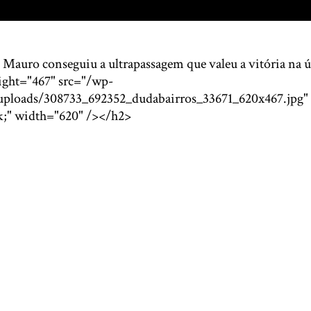
Mauro conseguiu a ultrapassagem que valeu a vitória na úl
ight="467" src="/wp-
uploads/308733_692352_dudabairros_33671_620x467.jpg" 
ck;" width="620" /></h2>