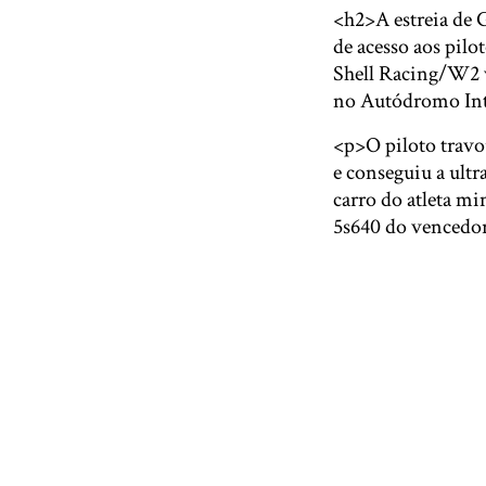
<h2>A estreia de 
de acesso aos pilo
Shell Racing/W2 v
no Autódromo Int
<p>O piloto travo
e conseguiu a ultr
carro do atleta m
5s640 do vencedor