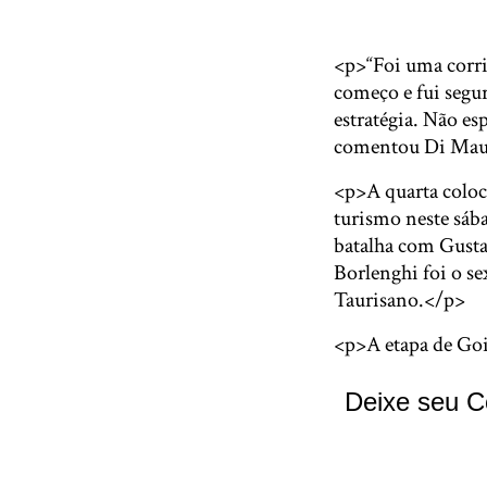
<p>“Foi uma corrid
começo e fui segur
estratégia. Não es
comentou Di Mauro
<p>A quarta coloca
turismo neste sá
batalha com Gusta
Borlenghi foi o s
Taurisano.</p>
<p>A etapa de Goi
Deixe seu C