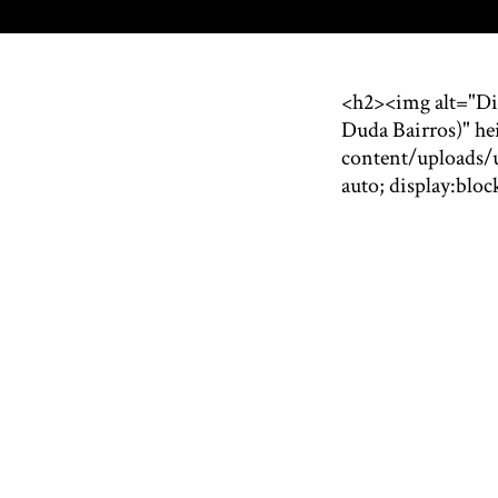
<h2><img alt="Di 
Duda Bairros)" he
content/uploads/
auto; display:blo