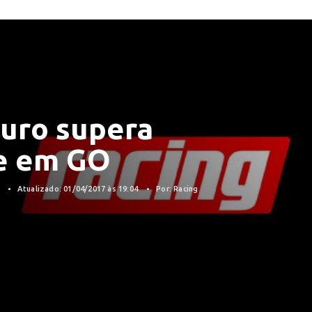
auro supera
e em GO
7
Atualizado: 01/04/2017 às 19:04
Por: Racing