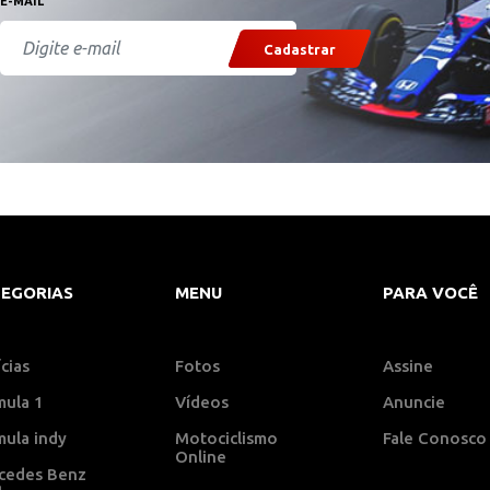
E-MAIL
Cadastrar
EGORIAS
MENU
PARA VOCÊ
cias
Fotos
Assine
mula 1
Vídeos
Anuncie
mula indy
Motociclismo
Fale Conosco
Online
cedes Benz