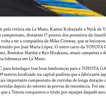
m pela vitória em Le Mans, Kamui Kobayashi e Nyck de V
o campeonato, distantes 17 pontos dos ponteiros da classif
la volta a ter a companhia de Mike Conway, que se lesiono
ubstituído por José María López. O outro carro da TOYO
emi, Brendon Hartley e Ryo Hirakawa, atuais campeões e 
na liderança em Le Mans.
 para Interlagos traz boas lembranças para a TOYOTA G
09 metros localizado na capital paulista que a fabricante j
ais importante campeonato de corridas de longa duração 
corridas depois do retorno às provas de resistência. Foi em
que a Toyota conquistou o título por equipes daquele ano