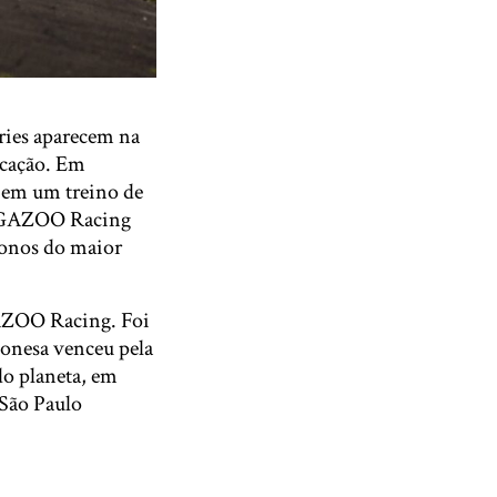
ries aparecem na
icação. Em
u em um treino de
TA GAZOO Racing
donos do maior
AZOO Racing. Foi
aponesa venceu pela
do planeta, em
 São Paulo
.