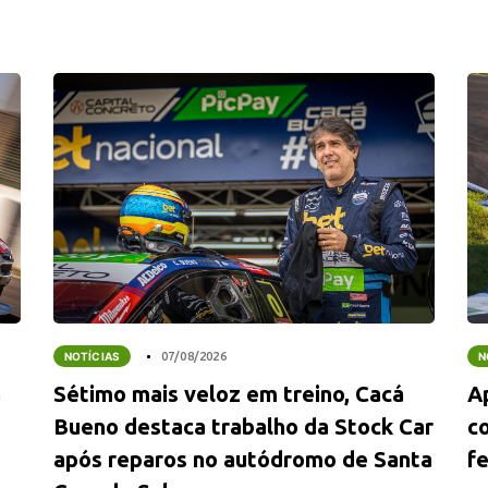
NOTÍCIAS
07/08/2026
N
a
Sétimo mais veloz em treino, Cacá
A
Bueno destaca trabalho da Stock Car
co
após reparos no autódromo de Santa
fe