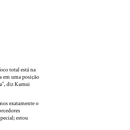
co total está na
ca em uma posição
a”, diz Kamui
mos exatamente o
orcedores
pecial; estou