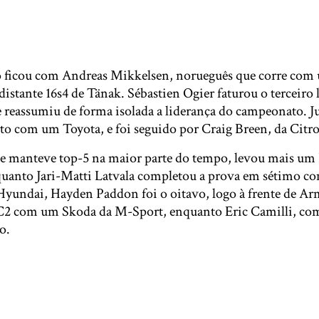
 ficou com Andreas Mikkelsen, norueguês que corre com 
distante 16s4 de Tänak. Sébastien Ogier faturou o terceir
 reassumiu de forma isolada a liderança do campeonato.
o com um Toyota, e foi seguido por Craig Breen, da Citr
se manteve top-5 na maior parte do tempo, levou mais um
nquanto Jari-Matti Latvala completou a prova em sétimo c
Hyundai, Hayden Paddon foi o oitavo, logo à frente de A
 com um Skoda da M-Sport, enquanto Eric Camilli, co
o.