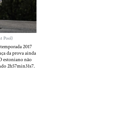
t Pool)
a temporada 2017
ça da prova ainda
 O estoniano não
ando 2h57min31s7.