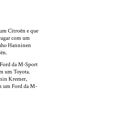
um Citroën e que
o lugar com um
 Juho Hanninen
oën.
 Ford da M-Sport
om um Toyota.
rmin Kremer,
m um Ford da M-