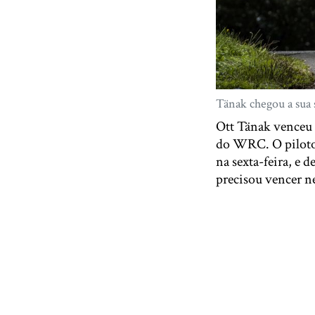
Tänak chegou a sua
Ott Tänak venceu 
do WRC. O piloto 
na sexta-feira, e 
precisou vencer n