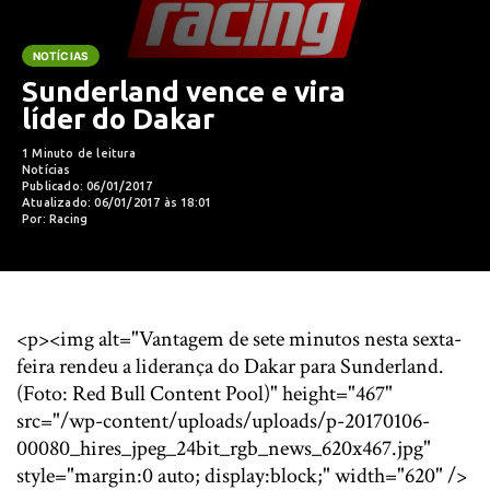
NOTÍCIAS
Sunderland vence e vira
líder do Dakar
1 Minuto de leitura
Notícias
Publicado: 06/01/2017
Atualizado: 06/01/2017 às 18:01
Por: Racing
<p><img alt="Vantagem de sete minutos nesta sexta-
feira rendeu a liderança do Dakar para Sunderland.
(Foto: Red Bull Content Pool)" height="467"
src="/wp-content/uploads/uploads/p-20170106-
00080_hires_jpeg_24bit_rgb_news_620x467.jpg"
style="margin:0 auto; display:block;" width="620" />