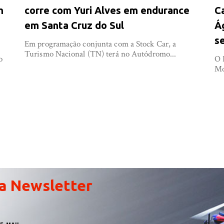
m
corre com Yuri Alves em endurance
C
em Santa Cruz do Sul
Á
s
Em programação conjunta com a Stock Car, a
Turismo Nacional (TN) terá no Autódromo...
o
O 
Mo
a Newsletter