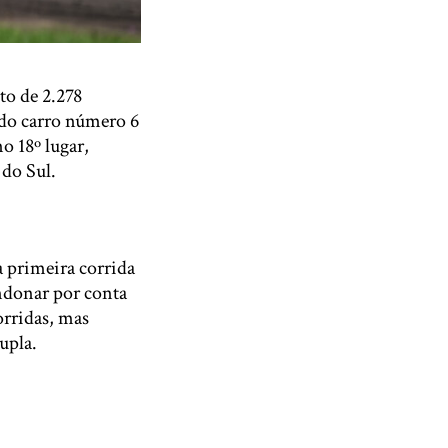
to de 2.278
do carro número 6
o 18º lugar,
do Sul.
 primeira corrida
andonar por conta
orridas, mas
upla.