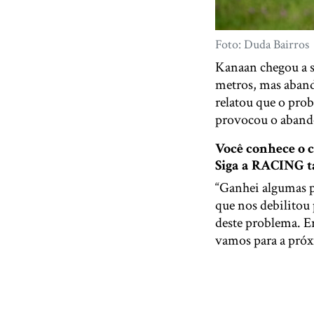
Foto: Duda Bairros
Kanaan chegou a s
metros, mas aband
relatou que o prob
provocou o abando
Você conhece o
Siga a RACING
“Ganhei algumas p
que nos debilitou 
deste problema. Er
vamos para a próx