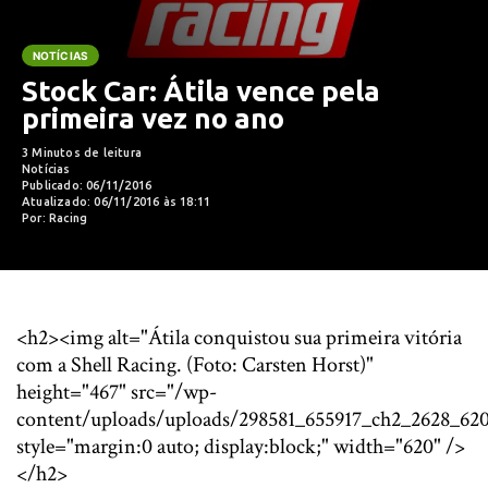
NOTÍCIAS
Stock Car: Átila vence pela
primeira vez no ano
3 Minutos de leitura
Notícias
Publicado: 06/11/2016
Atualizado: 06/11/2016 às 18:11
Por: Racing
<h2><img alt="Átila conquistou sua primeira vitória
com a Shell Racing. (Foto: Carsten Horst)"
height="467" src="/wp-
content/uploads/uploads/298581_655917_ch2_2628_620
style="margin:0 auto; display:block;" width="620" />
</h2>