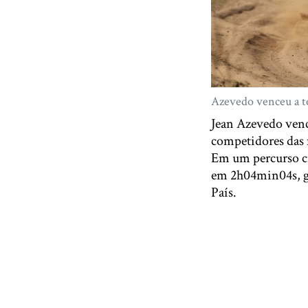
Azevedo venceu a ter
Jean Azevedo vence
competidores das 
Em um percurso cr
em 2h04min04s, gar
País.