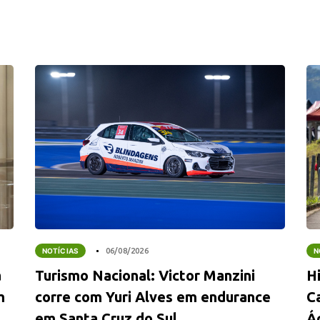
NOTÍCIAS
06/08/2026
N
a
Turismo Nacional: Victor Manzini
Hi
m
corre com Yuri Alves em endurance
C
em Santa Cruz do Sul
Á