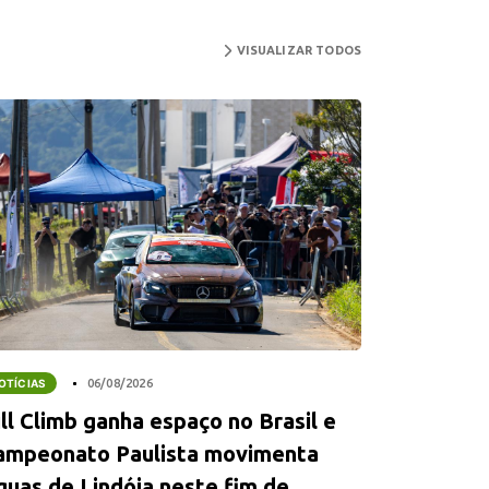
VISUALIZAR TODOS
OTÍCIAS
06/08/2026
ll Climb ganha espaço no Brasil e
ampeonato Paulista movimenta
guas de Lindóia neste fim de