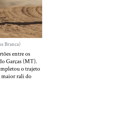
us Branca)
rtões entre os
 do Garças (MT).
mpletou o trajeto
 maior rali do