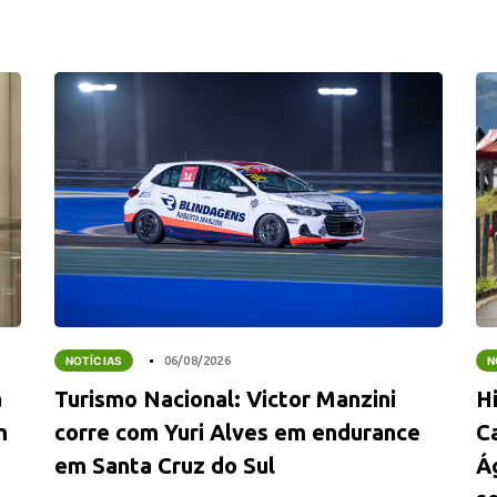
NOTÍCIAS
06/08/2026
N
a
Turismo Nacional: Victor Manzini
Hi
m
corre com Yuri Alves em endurance
C
em Santa Cruz do Sul
Á