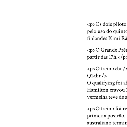
<p>Os dois pilotos
pelo uso do quinto
finlandês Kimi Rä
<p>O Grande Prêmi
partir das 17h.</p
<p>O treino<br /
Q1<br />
O qualifying foi a
Hamilton cravou 1
vermelha teve de s
<p>O treino foi r
primeira posição.
australiano termi