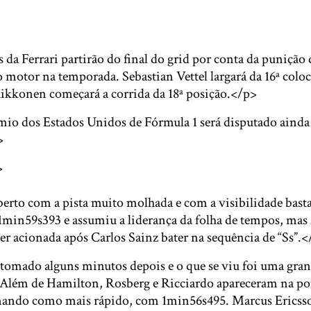
 da Ferrari partirão do final do grid por conta da punição 
 motor na temporada. Sebastian Vettel largará da 16ª colo
ikkonen começará a corrida da 18ª posição.</p>
o dos Estados Unidos de Fórmula 1 será disputado ainda
>
>
berto com a pista muito molhada e com a visibilidade bast
min59s393 e assumiu a liderança da folha de tempos, mas 
er acionada após Carlos Sainz bater na sequência de “Ss”.
etomado alguns minutos depois e o que se viu foi uma gran
 Além de Hamilton, Rosberg e Ricciardo apareceram na po
nando como mais rápido, com 1min56s495. Marcus Ericsso