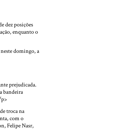
de dez posições
cação, enquanto o
 neste domingo, a
ante prejudicada.
a bandeira
</p>
de troca na
nta, com o
n, Felipe Nasr,