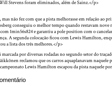
Will Stevens foram eliminados, além de Sainz.</p>
 mas não fez com que a pista melhorasse em relação ao pri
Rosberg conseguiu o melhor tempo quando restavam nove 
e, com 1min56s824 e garantiu a pole position com o cance
nça. A segunda colocação ficou com Lewis Hamilton, enq
ou a lista dos três melhores.</p>
i marcada por diversas rodadas no segundo setor do traçad
ikkönen reclamou que os carros aquaplanavam naquele po
 campeonato Lewis Hamilton escapou da pista naquele po
omentário