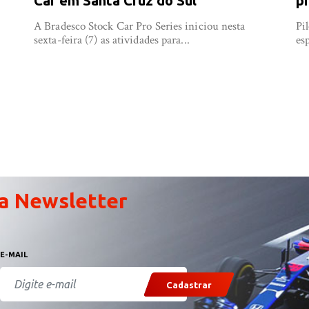
Car em Santa Cruz do Sul
p
A Bradesco Stock Car Pro Series iniciou nesta
Pi
sexta-feira (7) as atividades para...
es
a Newsletter
E-MAIL
Cadastrar