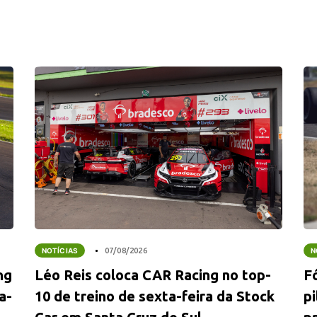
NOTÍCIAS
07/08/2026
N
ng
Léo Reis coloca CAR Racing no top-
F
a-
10 de treino de sexta-feira da Stock
p