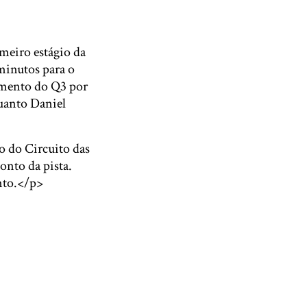
meiro estágio da
minutos para o
lamento do Q3 por
uanto Daniel
o do Circuito das
nto da pista.
nto.</p>