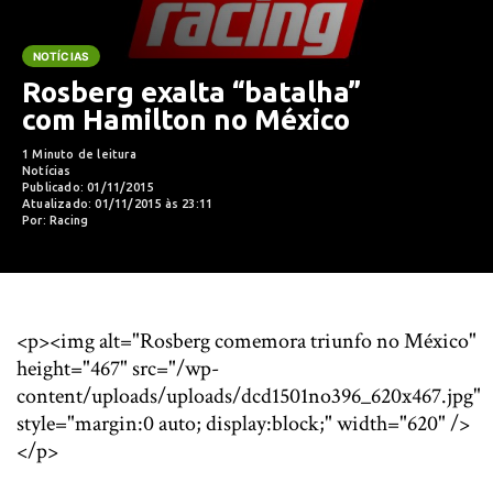
NOTÍCIAS
Rosberg exalta “batalha”
com Hamilton no México
1 Minuto de leitura
Notícias
Publicado: 01/11/2015
Atualizado: 01/11/2015 às 23:11
Por: Racing
<p><img alt="Rosberg comemora triunfo no México"
height="467" src="/wp-
content/uploads/uploads/dcd1501no396_620x467.jpg"
style="margin:0 auto; display:block;" width="620" />
</p>