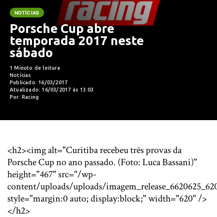
NOTÍCIAS
Porsche Cup abre
temporada 2017 neste
sábado
1 Minuto de leitura
Notícias
Publicado: 16/03/2017
Atualizado: 16/03/2017 às 13:03
Por: Racing
<h2><img alt="Curitiba recebeu três provas da
Porsche Cup no ano passado. (Foto: Luca Bassani)"
height="467" src="/wp-
content/uploads/uploads/imagem_release_6620625_620
style="margin:0 auto; display:block;" width="620" />
</h2>