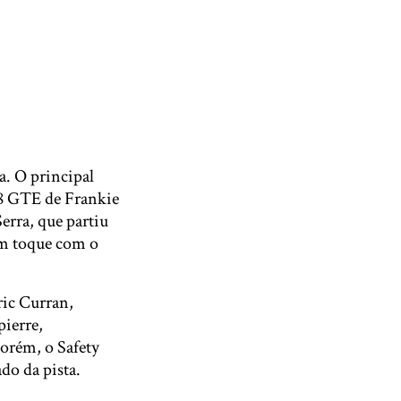
a. O principal
88 GTE de Frankie
erra, que partiu
um toque com o
ric Curran,
pierre,
orém, o Safety
do da pista.