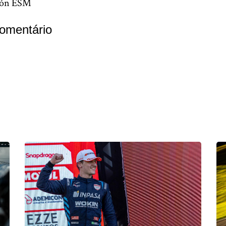
trón ESM
omentário