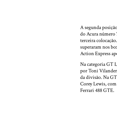
A segunda posição
do Acura número 7
terceira colocaçã
superaram nos box
Action Express ap
Na categoria GT 
por Toni Vilander,
da divisão. Na G
Corey Lewis, com
Ferrari 488 GTE.