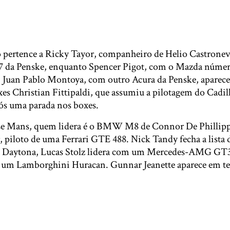
 pertence a Ricky Tayor, companheiro de Helio Castronev
 da Penske, enquanto Spencer Pigot, com o Mazda número
o. Juan Pablo Montoya, com outro Acura da Penske, aparec
es Christian Fittipaldi, que assumiu a pilotagem do Cadil
ós uma parada nos boxes.
Le Mans, quem lidera é o BMW M8 de Connor De Phillippi
 piloto de uma Ferrari GTE 488. Nick Tandy fecha a lista 
T Daytona, Lucas Stolz lidera com um Mercedes-AMG GT3,
 um Lamborghini Huracan. Gunnar Jeanette aparece em t