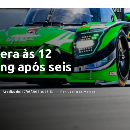
dera às 12
ng após seis
Atualizado: 17/03/2018 às 17:53
Por: Leonardo Marson