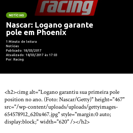
NOTÍCIAS
Nascar: Logano garante
pole em Phoenix
1 Minuto de leitura
Notícias
Publicado: 18/03/2017
Atualizado: 18/03/2017 às 17:03
Por: Racing
<h2><img alt="Logano garantiu sua primeira pole
position no ano. (Foto: Nascar/Getty)" height="467"
src="/wp-content/uploads/uploads/gettyimages-
654578912_620x467.jpg" style="margin:0 auto;
display:block;" width="620" /></h2>