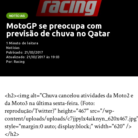
NOTÍCIAS
MotoGP se preocupa com
previsão de chuva no Qatar
1 Minuto de leitura
Notícias
Publicado: 21/03/2017
Atualizado: 21/03/2017 às 19:03
Por: Racing
<h2><img alt="Chuva cancelou atividades da Moto2 e
da Moto3 na última sexta-feira. (Foto:
reprodução/Twitter)" height="467" src="/wp-
content/uploads/uploads/c7jjpylx4aiknyn_620x467.jpg
style="margin:0 auto; display:block;" width="620" />
</h2>