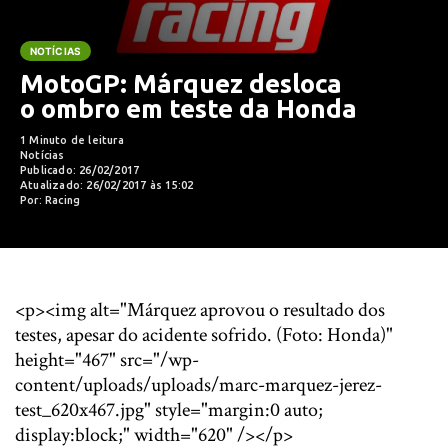
NOTÍCIAS
MotoGP: Márquez desloca
o ombro em teste da Honda
1 Minuto de leitura
Notícias
Publicado: 26/02/2017
Atualizado: 26/02/2017 às 15:02
Por: Racing
<p><img alt="Márquez aprovou o resultado dos
testes, apesar do acidente sofrido. (Foto: Honda)"
height="467" src="/wp-
content/uploads/uploads/marc-marquez-jerez-
test_620x467.jpg" style="margin:0 auto;
display:block;" width="620" /></p>