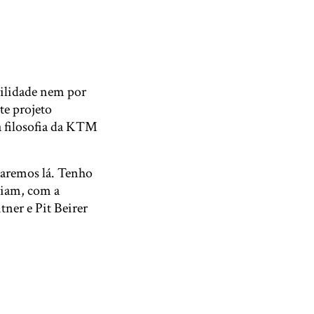
bilidade nem por
te projeto
 a filosofia da KTM
garemos lá. Tenho
oiam, com a
tner e Pit Beirer