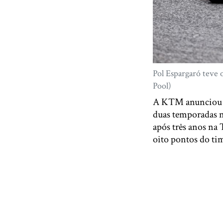
Pol Espargaró teve
Pool)
A KTM anunciou ne
duas temporadas n
após três anos na
oito pontos do tim