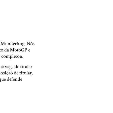
em Munderfing. Nós
to da MotoGP e
, completou.
a vaga de titular
sição de titular,
 que defende