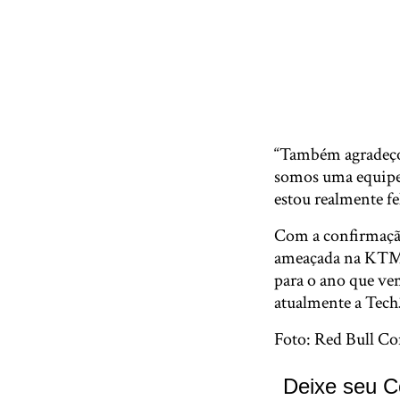
“Também agradeço,
somos uma equip
estou realmente f
Com a confirmação
ameaçada na KTM. S
para o ano que ve
atualmente a Tec
Foto: Red Bull Co
Deixe seu C