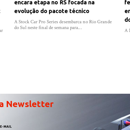
encara etapa no RS focada na
f
t
evolução do pacote técnico
e
d
A Stock Car Pro Series desembarca no Rio Grande
do Sul neste final de semana para...
ar
A 
a Newsletter
E-MAIL