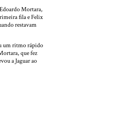
e Edoardo Mortara,
imeira fila e Felix
quando restavam
u um ritmo rápido
Mortara, que fez
evou a Jaguar ao