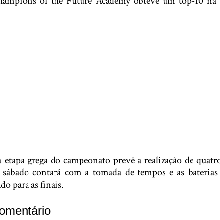
hampions of the Future Academy obteve um top-10 na 
etapa grega do campeonato prevê a realização de quatro
 sábado contará com a tomada de tempos e as baterias c
o para as finais.
omentário