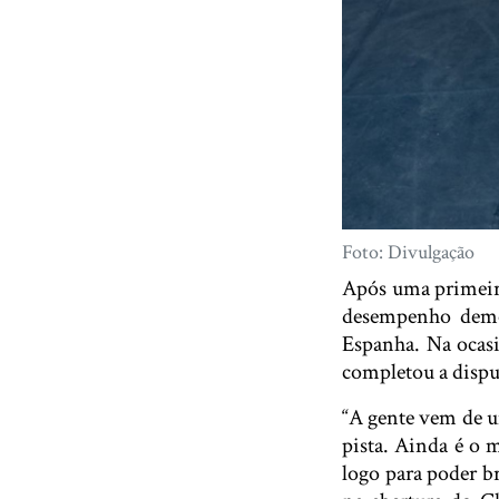
Foto: Divulgação
Após uma primeira
desempenho demon
Espanha. Na ocasiã
completou a dispu
“A gente vem de u
pista. Ainda é o 
logo para poder b