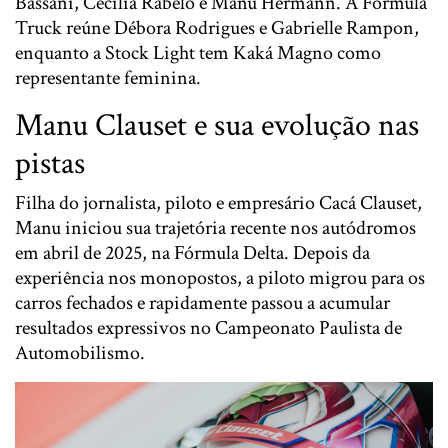
Bassani
,
Cecília Rabelo
e
Manu Hermann
. A Fórmula
Truck reúne
Débora Rodrigues
e
Gabrielle Rampon
,
enquanto a Stock Light tem
Kaká Magno
como
representante feminina.
Manu Clauset e sua evolução nas
pistas
Filha do jornalista, piloto e empresário Cacá Clauset,
Manu iniciou sua trajetória recente nos autódromos
em abril de 2025, na Fórmula Delta. Depois da
experiência nos monopostos, a piloto migrou para os
carros fechados e rapidamente passou a acumular
resultados expressivos no Campeonato Paulista de
Automobilismo.