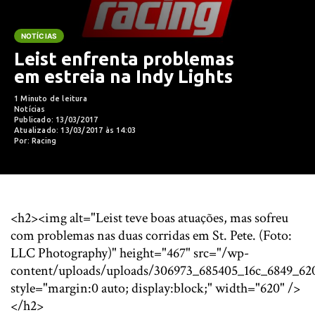
NOTÍCIAS
Leist enfrenta problemas
em estreia na Indy Lights
1 Minuto de leitura
Notícias
Publicado: 13/03/2017
Atualizado: 13/03/2017 às 14:03
Por: Racing
<h2><img alt="Leist teve boas atuações, mas sofreu
com problemas nas duas corridas em St. Pete. (Foto:
LLC Photography)" height="467" src="/wp-
content/uploads/uploads/306973_685405_16c_6849_620
style="margin:0 auto; display:block;" width="620" />
</h2>