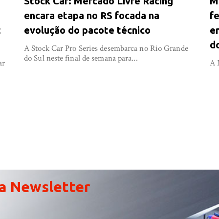
Stock Car: Mercado Livre Racing
M
encara etapa no RS focada na
f
t
evolução do pacote técnico
e
d
A Stock Car Pro Series desembarca no Rio Grande
do Sul neste final de semana para...
ar
A 
a Newsletter