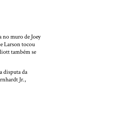
a no muro de Joey
le Larson tocou
liott também se
a disputa da
nhardt Jr.,