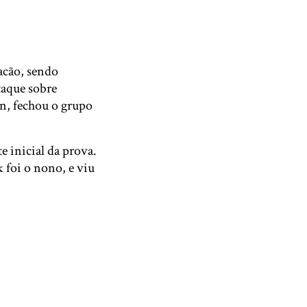
acão, sendo
taque sobre
on, fechou o grupo
e inicial da prova.
 foi o nono, e viu